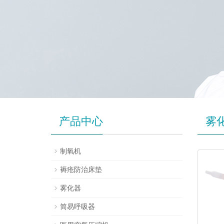
产品中心
雾
制氧机
褥疮防治床垫
雾化器
简易呼吸器