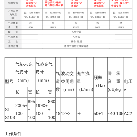
气垫未充
气垫充气
气尺寸
尺寸
气
波动交
充气流
噪
承
频率
（mm）
（mm）
型号
道
替周期
量
音
重
电压
（Hz）
数
（min）
（L/min)
(dB)
kg
v
长
宽
长
宽
895
860
2005±
1990±
SL-
±
±
100
100
19
12±2
≥6
50±1
≤40
135
AC220
S108
100
100
工作条件